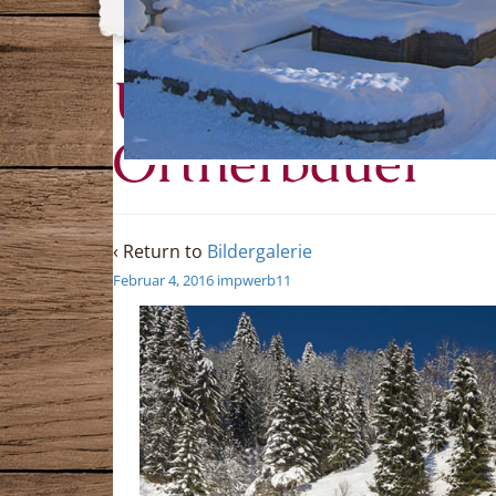
Urlaub am Bau
Ortnerbauer
‹ Return to
Bildergalerie
Februar 4, 2016
impwerb11