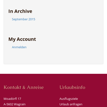
In Archive
September 2015
My Account
Anmelden
Kontakt & Anreise
Urlaubsinfo
Moadörfl 17
Ausflugsziele
A-5602 Wagrain
Urlaub anfragen